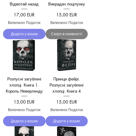
Відмотай назад
Викрадач поцілунку
Ціна
Ціна
17,00 EUR
15,00 EUR
Включено Податок
Включено Податок
Додати у кошик
Скоро в наявності
Розпусні загублені
Принци фейрі.
хлопці. Книга 1.
Розпусні загублені
Король Неверленду
хлопці. Книга 4
Ціна
Ціна
13,00 EUR
15,00 EUR
Включено Податок
Включено Податок
Додати у кошик
Додати у кошик