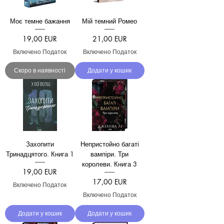
Моє темне бажання
Мій темний Ромео
Ціна
Ціна
19,00 EUR
21,00 EUR
Включено Податок
Включено Податок
Скоро в наявності
Додати у кошик
Захопити
Непристойно багаті
Тринадцятого. Книга 1
вампіри. Три
королеви. Книга 3
Ціна
19,00 EUR
Ціна
17,00 EUR
Включено Податок
Включено Податок
Додати у кошик
Додати у кошик