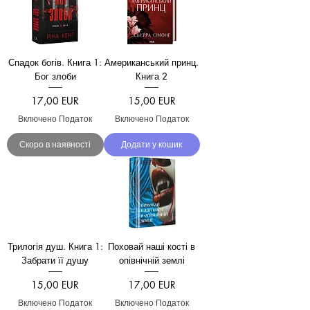
Спадок богів. Книга 1:
Американський принц.
Бог злоби
Книга 2
Ціна
Ціна
17,00 EUR
15,00 EUR
Включено Податок
Включено Податок
Скоро в наявності
Додати у кошик
Трилогія душ. Книга 1:
Поховай наші кості в
Забрати її душу
опівнічній землі
Ціна
Ціна
15,00 EUR
17,00 EUR
Включено Податок
Включено Податок