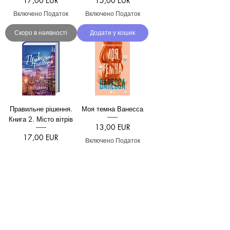
17,00 EUR
15,00 EUR
Включено Податок
Включено Податок
Скоро в наявності
Додати у кошик
Правильне рішення.
Моя темна Ванесса
Книга 2. Місто вітрів
Ціна
13,00 EUR
Ціна
17,00 EUR
Включено Податок
Включено Податок
Додати у кошик
Передзамовити