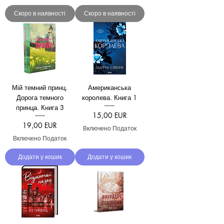
Скоро в наявності
Скоро в наявності
Мій темний принц.
Американська
Дорога темного
королева. Книга 1
принца. Книга 3
Ціна
15,00 EUR
Ціна
19,00 EUR
Включено Податок
Включено Податок
Додати у кошик
Додати у кошик