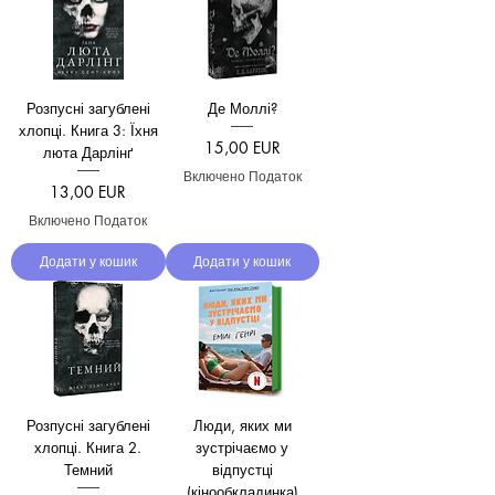
Розпусні загублені
Де Моллі?
хлопці. Книга 3: Їхня
Ціна
15,00 EUR
люта Дарлінґ
Включено Податок
Ціна
13,00 EUR
Включено Податок
Додати у кошик
Додати у кошик
Розпусні загублені
Люди, яких ми
хлопці. Книга 2.
зустрічаємо у
Темний
відпустці
(кінообкладинка)