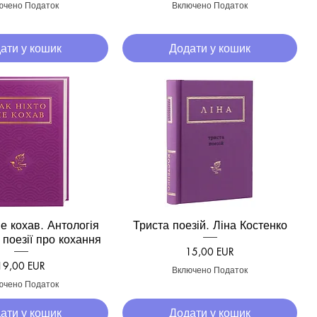
ючено Податок
Включено Податок
ати у кошик
Додати у кошик
не кохав. Антологія
Триста поезій. Ліна Костенко
кий перегляд
Швидкий перегляд
 поезії про кохання
Ціна
15,00 EUR
Ціна
19,00 EUR
Включено Податок
ючено Податок
ати у кошик
Додати у кошик