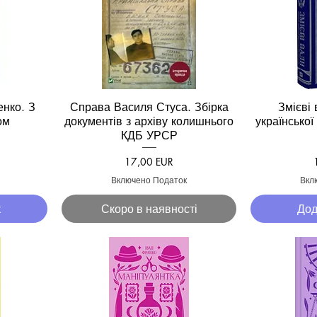
енко. З
Справа Василя Стуса. Збірка
Змієві 
д
Швидкий перегляд
Швид
ом
документів з архіву колишнього
української
КДБ УРСР
Ціна
17,00 EUR
Включено Податок
Вкл
к
Скоро в наявності
Дод