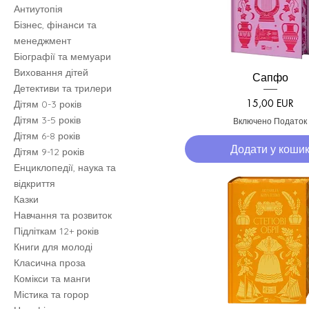
Антиутопія
Бізнес, фінанси та
менеджмент
Біографії та мемуари
Виховання дітей
Сапфо
Швидкий перегля
Детективи та трилери
Ціна
15,00 EUR
Дітям 0-3 років
Дітям 3-5 років
Включено Податок
Дітям 6-8 років
Додати у коши
Дітям 9-12 років
Енциклопедії, наука та
відкриття
Казки
Навчання та розвиток
Підліткам 12+ років
Книги для молоді
Класична проза
Комікси та манги
Містика та горор