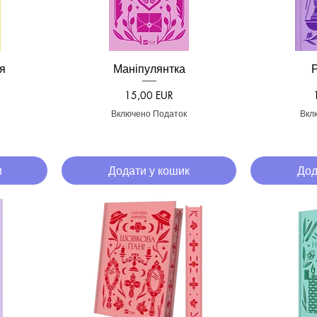
я
Маніпулянтка
д
Швидкий перегляд
Швид
Ціна
15,00 EUR
Включено Податок
Вкл
и
Додати у кошик
Дод