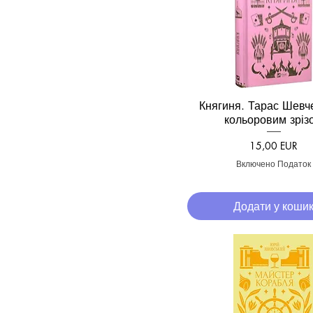
Княгиня. Тарас Шевч
Швидкий перегля
кольоровим зріз
Ціна
15,00 EUR
Включено Податок
Додати у коши