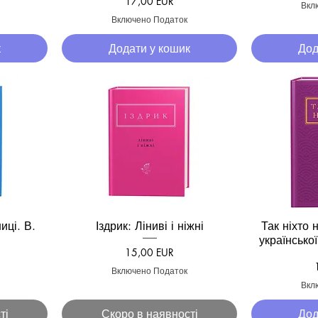
Ціна
17,00 EUR
Вкл
Включено Податок
к
Додати у кошик
Дод
иці. В.
Іздрик: Ліниві і ніжні
Так ніхто 
д
Швидкий перегляд
Швид
української
Ціна
15,00 EUR
Включено Податок
Вкл
ті
Скоро в наявності
Дод