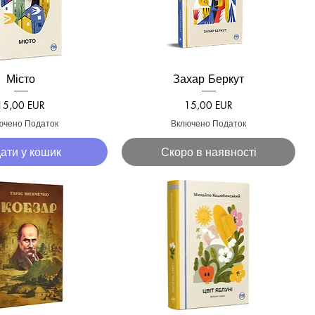
Місто
Захар Беркут
кий перегляд
Швидкий перегляд
Ціна
Ціна
15,00 EUR
15,00 EUR
ючено Податок
Включено Податок
ати у кошик
Скоро в наявності