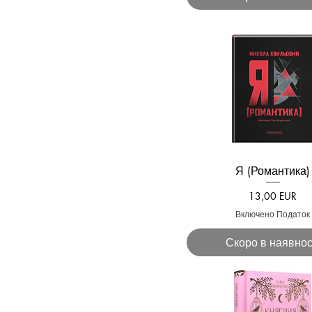
Я (Романтика)
Швидкий перегля
Ціна
13,00 EUR
Включено Податок
Скоро в наявнос