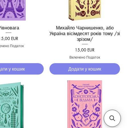
Рівновага
Михайло Чарнишенко, або
кий перегляд
Швидкий перегляд
Україна вісімдесят років тому /зі
Ціна
15,00 EUR
зрізом/
ючено Податок
Ціна
15,00 EUR
Включено Податок
ати у кошик
Додати у кошик