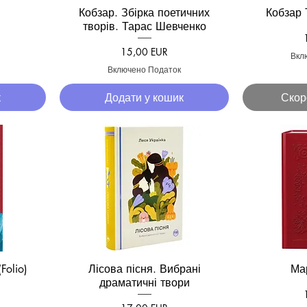
Кобзар. Збірка поетичних
Кобзар 
д
Швидкий перегляд
Швид
творів. Тарас Шевченко
Ціна
15,00 EUR
Вкл
Включено Податок
к
Додати у кошик
Скор
Folio)
Лісова пісня. Вибрані
Ма
д
Швидкий перегляд
Швид
драматичні твори