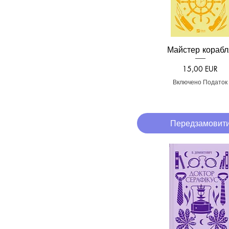
Майстер корабл
Швидкий перегля
Ціна
15,00 EUR
Включено Податок
Передзамовит