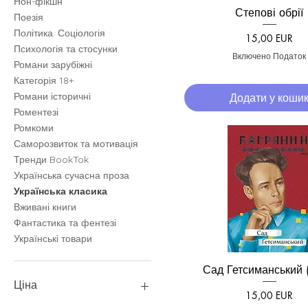
Нон-фікшн
Степові обрії
Швидкий перегля
Поезія
Політика. Соціологія
Ціна
15,00 EUR
Психологія та стосунки
Включено Податок
Романи зарубіжні
Категорія 18+
Романи історичні
Додати у коши
Роментезі
Ромкоми
Саморозвиток та мотивація
Тренди BookTok
Українська сучасна проза
Українська класика
Вживані книги
Фантастика та фентезі
Українські товари
Сад Гетсиманський (
Швидкий перегля
Ціна
Ціна
15,00 EUR