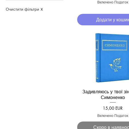
Включено Податок
2 EUR
50 EUR
Очистити фільтри
X
Додати у коши
Задивляюсь у твої зін
Швидкий перегля
Симоненко
Ціна
15,00 EUR
Включено Податок
Скоро в наявнос