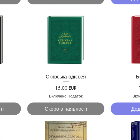
Скіфська одіссея
Б
д
Швидкий перегляд
Швид
Ціна
15,00 EUR
Включено Податок
Вкл
ті
Скоро в наявності
Дод