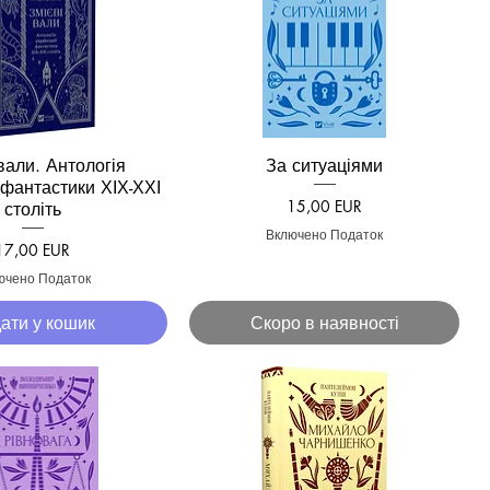
вали. Антологія
За ситуаціями
кий перегляд
Швидкий перегляд
 фантастики ХІХ-ХХІ
Ціна
15,00 EUR
століть
Включено Податок
Ціна
17,00 EUR
ючено Податок
ати у кошик
Скоро в наявності