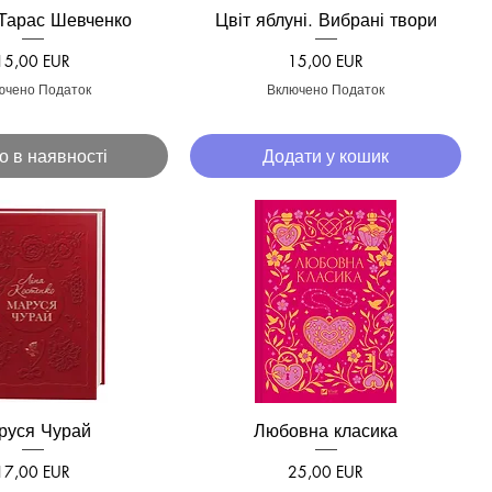
Тарас Шевченко
Цвіт яблуні. Вибрані твори
кий перегляд
Швидкий перегляд
Ціна
Ціна
15,00 EUR
15,00 EUR
ючено Податок
Включено Податок
о в наявності
Додати у кошик
руся Чурай
Любовна класика
кий перегляд
Швидкий перегляд
Ціна
Ціна
17,00 EUR
25,00 EUR