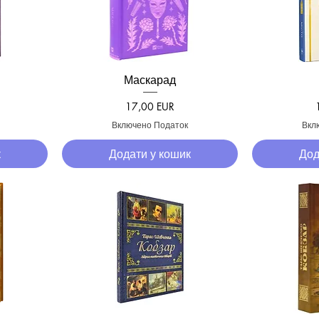
Маскарад
д
Швидкий перегляд
Швид
Ціна
17,00 EUR
Включено Податок
Вкл
к
Додати у кошик
Дод