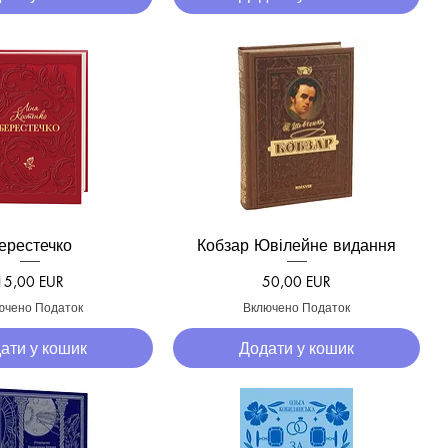
ерестечко
Кобзар Ювілейне видання
кий перегляд
Швидкий перегляд
Ціна
Ціна
15,00 EUR
50,00 EUR
ючено Податок
Включено Податок
ати у кошик
Додати у кошик