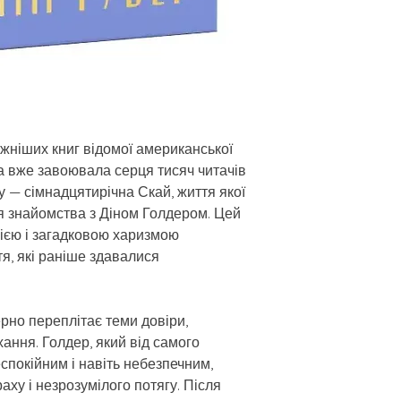
жніших книг відомої американської
а вже завоювала серця тисяч читачів
ту — сімнадцятирічна Скай, життя якої
я знайомства з Діном Голдером. Цей
ією і загадковою харизмою
ття, які раніше здавалися
ерно переплітає теми довіри,
хання. Голдер, який від самого
еспокійним і навіть небезпечним,
аху і незрозумілого потягу. Після