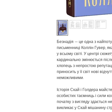
Безнадія — це одна з найпоту
письменниці Коллін Гувер, як
у всьому світі. У центрі сюже
кардинально змінюється післ
хлопець з непростою репутац
приносить у її світ нові відчу
неможливими.
Історія Скай і Голдера майст
особистих таємниць і сили ко
початку з вигляду здається н
викликає у Скай мішанину стр