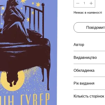
Немає в наявності
Повідомит
Автор
Коллін Гувер
Видавництво
РМ
Обкладинка
тверда
Рік видання
2026
Кількість сторінок
392