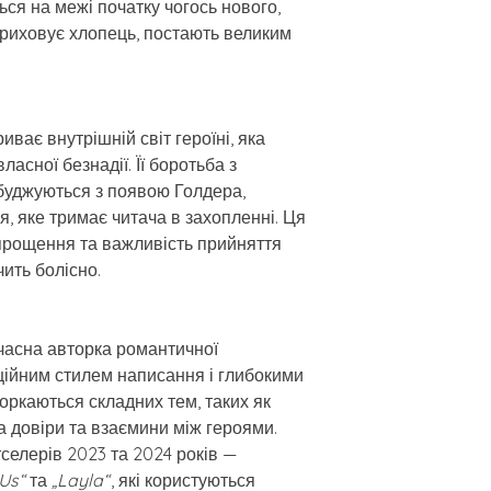
ься на межі початку чогось нового,
 приховує хлопець, постають великим
ває внутрішній світ героїні, яка
ласної безнадії. Її боротьба з
обуджуються з появою Голдера,
, яке тримає читача в захопленні. Ця
 прощення та важливість прийняття
чить болісно.
часна авторка романтичної
оційним стилем написання і глибокими
торкаються складних тем, таких як
 довіри та взаємини між героями.
селерів 2023 та 2024 років —
 Us“
та
„Layla“
, які користуються