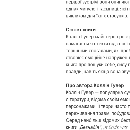
першої зустрічі вони опиняют
однак минуле і таємниці, які
викликом для їхніх стосунків.
Сюжет книги
Коллін Гувер майстерно розкри
намагається втекти від своєї в
торішніми спогадами, які пр
створює емоційне напруження
книга про пошуки себе, силу
правди, навіть якщо вона зву
Про автора Коллін Гувер
Коллін Гувер — популярна су
літератури, відома своїм ем
персонажами. Її твори часто 
переживання травм, побудова
Серед найбільш відомих бест
книги
„Безнадія“
,
„It Ends with