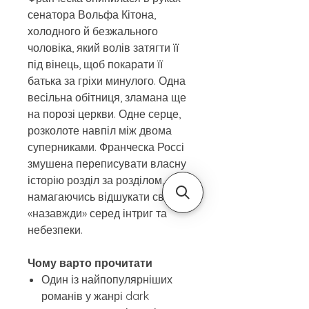
сенатора Вольфа Кітона,
холодного й безжального
чоловіка, який волів затягти її
під вінець, щоб покарати її
батька за гріхи минулого. Одна
весільна обітниця, зламана ще
на порозі церкви. Одне серце,
розколоте навпіл між двома
суперниками. Франческа Россі
змушена переписувати власну
історію розділ за розділом,
намагаючись відшукати своє
«назавжди» серед інтриг та
небезпеки.
Чому варто прочитати
Один із найпопулярніших
романів у жанрі dark