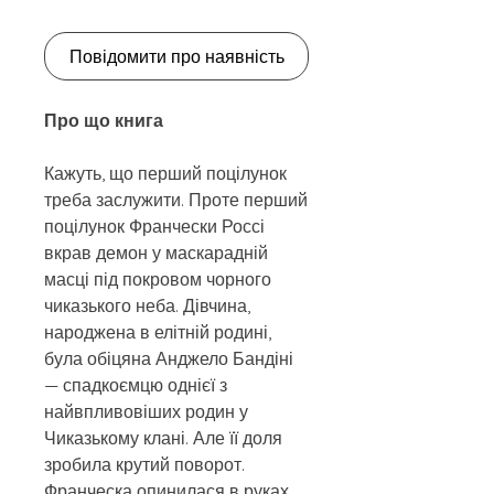
Повідомити про наявність
Про що книга
Кажуть, що перший поцілунок
треба заслужити. Проте перший
поцілунок Франчески Россі
вкрав демон у маскарадній
масці під покровом чорного
чиказького неба. Дівчина,
народжена в елітній родині,
була обіцяна Анджело Бандіні
— спадкоємцю однієї з
найвпливовіших родин у
Чиказькому клані. Але її доля
зробила крутий поворот.
Франческа опинилася в руках