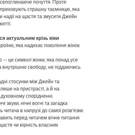
всепоглинаюче почуття. Проте
 приховують страшну таємницю, яка
и надії на щастя та змусити Джейн
житті.
я актуальним крізь віки
роїню, яка надихає покоління жінок
 — це символ жінки, яка понад усе
а внутрішню свободу, не піддаючись
адні стосунки між Джейн та
лише на пристрасті, а й на
а духовному спорідненні.
і звуки, нічні вогні та загадка
 читача в напрузі до самої розв'язки.
авить перед читачем вічне питання
астя чи вірність власним