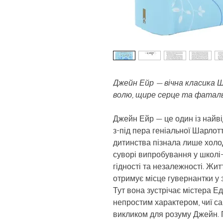
Джейн Ейр — вічна класика
волю, щире серце та фатал
Джейн Ейр — це один із найві
з-під пера геніальної Шарлотт
дитинства пізнала лише холодн
суворі випробування у школі-
гідності та незалежності. Жи
отримує місце гувернантки у
Тут вона зустрічає містера Е
непростим характером, чиї с
викликом для розуму Джейн.