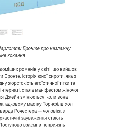
 Шарлотти Бронте про незламну
ьне кохання
доміших романів у світі, що вийшов
и Бронте. Історія юної сироти, яка з
у жорстокість егоїстичної тітки та
інтернаті, стала маніфестом жіночої
ття Джейн змінюється, коли вона
 загадковому маєтку Торнфілд-хол.
дварда Рочестера — чоловіка з
аркастичні зауваження стають
 Поступово взаємна неприязнь