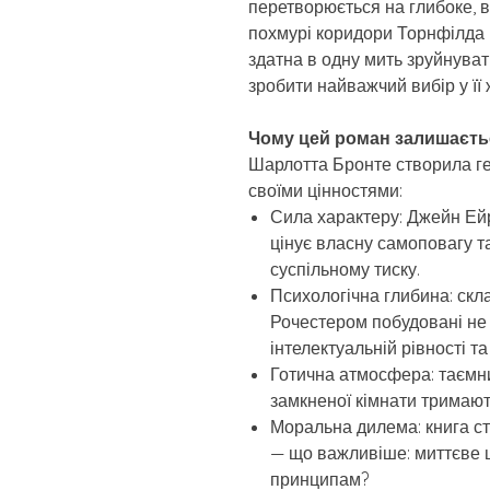
перетворюється на глибоке, 
похмурі коридори Торнфілда
здатна в одну мить зруйнуват
зробити найважчий вибір у її 
Чому цей роман залишаєтьс
Шарлотта Бронте створила ге
своїми цінностями:
Сила характеру: Джейн Ейр
цінує власну самоповагу т
суспільному тиску.
Психологічна глибина: скл
Рочестером побудовані не 
інтелектуальній рівності т
Готична атмосфера: таємнич
замкненої кімнати тримають
Моральна дилема: книга ст
— що важливіше: миттєве щ
принципам?