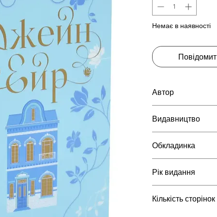
Немає в наявності
Повідомит
Автор
Бронте Шарлотта
Видавництво
КСД
Обкладинка
тверда
Рік видання
2026
Кількість сторінок
672