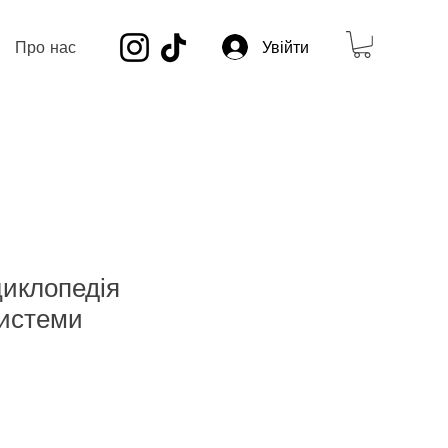
Про нас
Увійти
иклопедія
системи