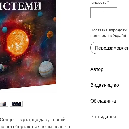
Кількість
*
Поставка впродовж 7
наявності в Україні
Передзамовле
Автор
Мартін Клаудія
Видавництво
Vivat
Обкладинка
Тверда
Рік видання
Сонце — зірка, що дарує нашій
ло неї обертаються вісім планет і
2024