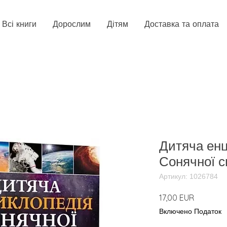
Всі книги
Дорослим
Дітям
Доставка та оплата
Дитяча енц
Сонячної 
Артикул: 1026784
Ціна
17,00 EUR
Включено Податок