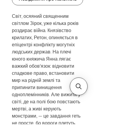
Світ, осяяний священним
світлом Зірок, уже кілька років
роздирає війна. Князівство
крилатих, Ретон, опиняється в
епіцентрі конфлікту могутніх
людських держав. На плечі
юного княжича Янна лягає
важкий обов'язок: відновити
спадкове право, встановити
мир на рідній землі та
припинити винищення
одноплемінників. Але вижити у
світі, де на полі бою повстають
мертві, а живі керують
монстрами, — це завдання геть
не просте, бо вороги плетуть
інтриги, а союзники вимагають