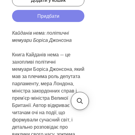
Додати у кошик
Придбати
Кайданів нема: політичні
мемуари Боріса Джонсона
Книга Кайданів нема — це
захопливі політичні
мемуари Боріса Джонсона, який
мав за плечима роль депутата
парламенту, мера Лондона,
міністра закордонних справ і
прем’єр-міністра Великої
Британії. Автор відкриває
читачам очі на події, що
формували сучасний світ, і
детально розповідає про
виклики свого часу, зокрема