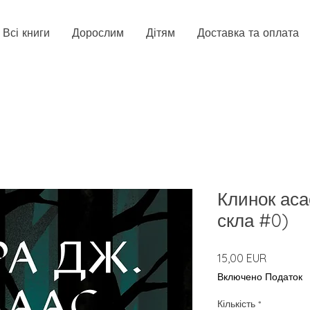
Всі книги
Дорослим
Дітям
Доставка та оплата
Клинок аса
скла #0)
Ціна
15,00 EUR
Включено Податок
Кількість
*