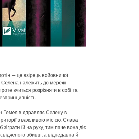
отін — це взірець войовничої
і. Селена належить до мережі
роте вчиться розрізняти в собі та
безпринципність.
н Гемел відправляє Селену в
ериторії з важливою місією. Слава
 зіграти їй на руку, тим паче вона діє
освідченого вбивці, а віднедавна й