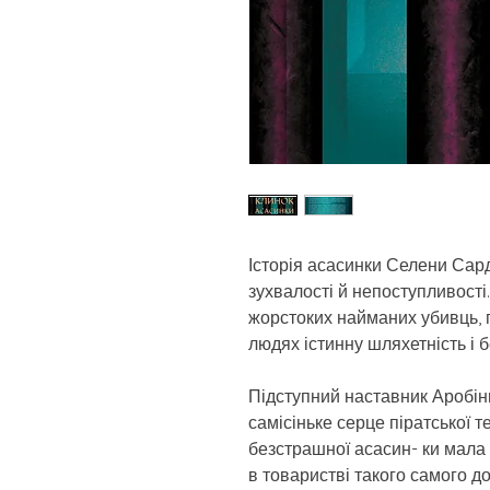
Історія асасинки Селени Сард
зухвалості й непоступливост
жорстоких найманих убивць, п
людях істинну шляхетність і 
Підступний наставник Аробін
самісіньке серце піратської т
безстрашної асасин- ки мала б
в товаристві такого самого д