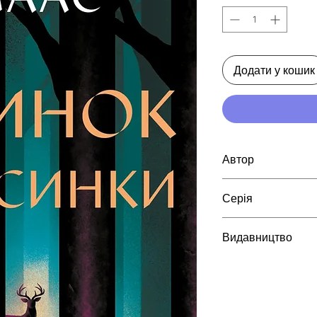
Додати у кошик
Автор
Сара Джанет Маас
Серія
Трон зі скла
Видавництво
Vivat