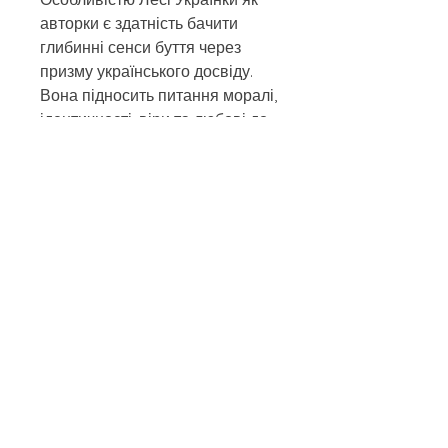
авторки є здатність бачити
глибинні сенси буття через
призму українського досвіду.
Вона підносить питання моралі,
ідентичності, віри та любові до
рівня вічних істин, змушуючи
читача замислитись про себе і
свою місію у світі.
Тексти представлені у збірці —
це великий світ унікальних
сценічних образів, складних
психологічних колізій та
глибокої філософії. Саме тому
ця книга не просто література, а
подорож у глибини людської
душі й національної свідомості.
Автор