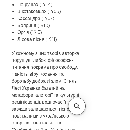
На руїнах (1904)
В катакомбах (1905)
Кассандра (1907)
Бояриня (1910)
Оргія (1913)
Лісова пісня (1911)
У кожному з цих творів авторка
порушує глибокі філософські
питання, зокрема про свободу,
гідність, віру, кохання та
боротьбу добра зі злом. Стиль
Лесі Українки багатий на
метафори, алегорії та культурні
ремінісценції, водночас її тексти
завжди залишаються тісно
пов’язаними з українською
історією і ментальністю.
Особливістю Лесі Українки як