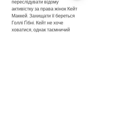
переслідувати відому
активістку за права жінок Кейт
Маккей. Захищати її береться
Голлі Ґібні. Кейт не хоче
ховатися, однак таємничий
переслідувач з манією помсти
вже знайшов її. І від того, чого
він насправді прагне,
здригнеться саме пекло.
Автор
Стівен Кінг
Обкладинка
тверда
Сторінок
624
Видавництво