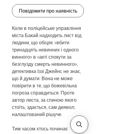
Повідомити про наявність
Коли в поліцейське управління
міста Бакай надходить лист від
людини, що обіцяє «вбити
тринадцять невинних і одного
винного» в «акті спокути за
безглузду смерть невинного»,
детективка Іззі Джейнс не знає,
що й думати. Вона не може
повірити в те, що божевільна
погроза справдиться. Проте
автор листа, за спиною якого
стоїть, здається, сам диявол,
налаштований рішуче.
Тим часом хтось починає