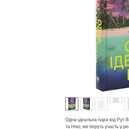
Одна ідеальна пара від Рут В
та Ніко, які беруть участь у 