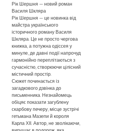
Рік Шершня — новий роман
Василя Шкляра
Рік Шершня — це новинка від
майстра українського
історичного роману Василя
Шкляра. Це не просто чергова
книжка, а потужна одіссея у
минуле, де давні події напрочуд
гармонійно переплітаються з
сучасністю, створюючи цілісний
містичний простір.
Сюжет починається із
загадкового дзвінка до
письменника. Незнайомець
обіцяє показати загублену
скарбову печеру, місце зустрічі
гетьмана Мазепи й короля
Карла ХІІ. Автор, не зволікаючи,
вирушає в подорож, яка