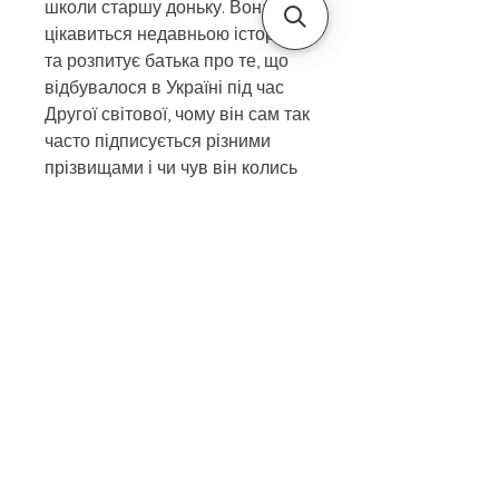
школи старшу доньку. Вона
цікавиться недавньою історією
та розпитує батька про те, що
відбувалося в Україні під час
Другої світової, чому він сам так
часто підписується різними
прізвищами і чи чув він колись
про Степана Бандеру,
крайового провідника ОУН у
1930-их. Оповідаючи про
Україну, Стефан Попель не
договорює лише того, що він і є
тим самим Бандерою, на якого
давно полює КДБ. Бандера не
слухає попереджень,
відмовляється від охоронців і
покладається на власний
револьвер. Він гине на сходах,
обернувшись до вбивці лицем.