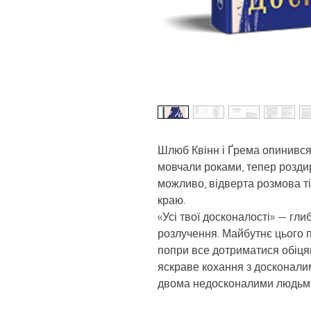
Шлюб Квінн і Ґрема опинився 
мовчали роками, тепер роздира
можливо, відверта розмова ті
краю.
«Усі твої досконалості» — гл
розлучення. Майбутнє цього 
попри все дотриматися обіця
яскраве кохання з досконали
двома недосконалими людьм