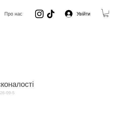
Про нас
Увійти
сконалості
426-09-5