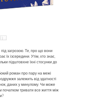
під загрозою. Те, про що вони
є їх ізсередини. Утім, хто знає,
льки підштовхне їхні стосунки до
ибокий роман про пару на межі
подружжя залежить від здатності
нок, даних у минулому. Чи може
м початком тривати все життя між
и?