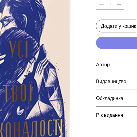
Додати у кошик
Автор
Видавництво
Коллін Гувер
Рідна мова
Обкладинка
Суперобкладинка
Рік видання
2025