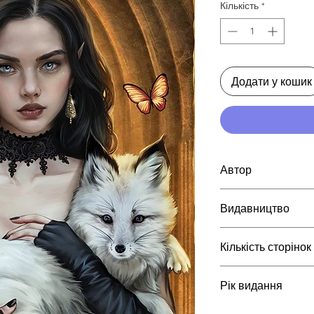
Кількість
*
Додати у кошик
Автор
Келлі Гарт
Видавництво
BookChef
Кількість сторінок
864
Рік видання
2026