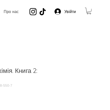
Про нас
Увійти
імія. Книга 2:
48-550-7