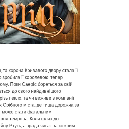
 та корона Кривавого двору стала її
о зробила її королевою, тепер
дому. Поки Саеріс бореться за свій
ується до свого найдивнішого
ізь пекло, та чи виживе в компанії
 Срібного міста, де тиша дорожча за
т може стати фатальним.
авня темрява. Коли шлях до
уйну Ртуть, а зрада чигає за кожним