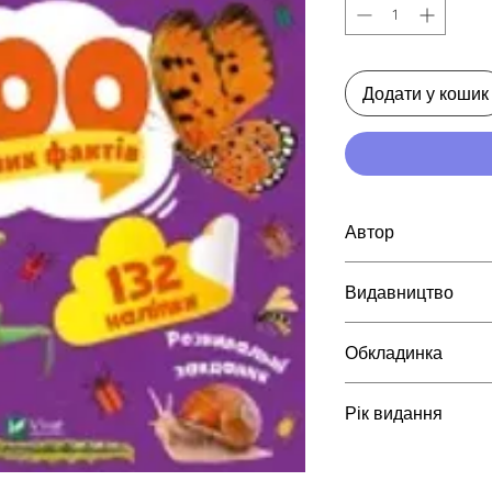
Додати у кошик
Автор
Видавництво
Ольга Пилипенко
Обкладинка
Vivat
Рік видання
М`яка
2023