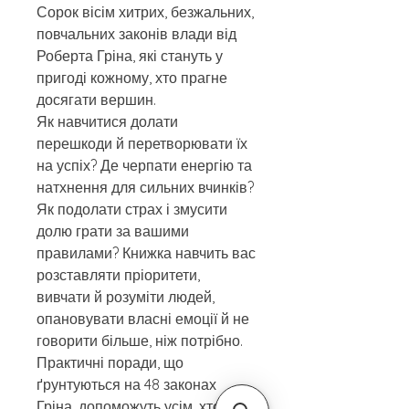
Сорок вісім хитрих, безжальних,
повчальних законів влади від
Роберта Гріна, які стануть у
пригоді кожному, хто прагне
досягати вершин.
Як навчитися долати
перешкоди й перетворювати їх
на успіх? Де черпати енергію та
натхнення для сильних вчинків?
Як подолати страх і змусити
долю грати за вашими
правилами? Книжка навчить вас
розставляти пріоритети,
вивчати й розуміти людей,
опановувати власні емоції й не
говорити більше, ніж потрібно.
Практичні поради, що
ґрунтуються на 48 законах
Гріна, допоможуть усім, хто