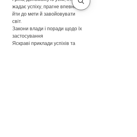
жадає успіху, прагне впевнено
йти до мети й завойовувати
світ.
Закони влади і поради щодо їх
застосування
Яскраві приклади успіхів та
найгучніших провалів
керівників в історії влади
Як перетворити перешкоди на
можливості
Лінія поведінки для керівників
та підлеглих
Правила владної гри.
Вік
Дорослим
Автор