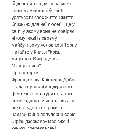
Їй доводиться діяти на межі
своїх можливостей, щоб
урятувати своє життя і життя
близьких для неї людей, і це у
світі, у якому вона не довіряє
нікому, навіть своєму
майбутньому чоловікові Торну.
Читайте у Книзы "Крізь
дзеркала. Викрадені з
Місяцесяйва".
Про авторку
Француженка Крістелль Дабос
стала справжнім відкриттям
фентезі-літератури останніх
років, однак починала писати
ще в студентські роки. Її
надзвичайно популярна серія
«Крізь дзеркала» має вже 4
книжки (перекладені