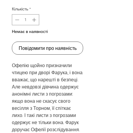
Кількість
*
Немає в наявності
Повідомити про наявність
Офелію щойно призначили
чтицею при дворі Фарука, і вона
вважає, що нарешті в безпеці.
Але невдовзі дівчина одержує
анонімні листи з погрозами:
якщо вона не скасує свого
весілля з Торном, її спіткає
лихо. І такі листи з погрозами
одержує не тільки вона. Фарук
доручає Офелії розслідування.