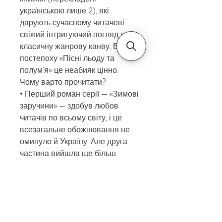
українською лише 2), які
дарують сучасному читачеві
свіжий інтригуючий погляд на
класичну жанрову канву. В
постепоху «Пісні льоду та
полум’я» це неабияк цінно.
Чому варто прочитати?
• Перший роман серії — «Зимові
заручини» — здобув любов
читачів по всьому світу, і це
всезагальне обожнювання не
оминуло й Україну. Але друга
частина вийшла ще більш
насиченою і неординарною
сюжетно, тоншими є арки
персонажів, тож можемо чекати
справжнього буму на твори
письменниці.