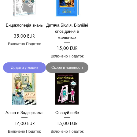
Енциклопедія знань
Дитяча Біблія. Біблійні
оповідання в
Ціна
35,00 EUR
малюнках
Включено Податок
Ціна
15,00 EUR
Включено Податок
Додати у кошик
Скоро в наявності
Аліса в Задзеркаллі
Опануй себе
Ціна
Ціна
17,00 EUR
15,00 EUR
Включено Податок
Включено Податок