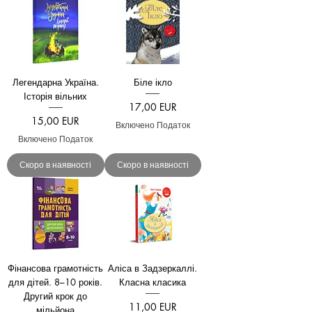
Легендарна Україна.
Біле ікло
Історія вільних
Ціна
17,00 EUR
Ціна
15,00 EUR
Включено Податок
Включено Податок
Скоро в наявності
Скоро в наявності
Фінансова грамотність
Аліса в Задзеркаллі.
для дітей. 8–10 років.
Класна класика
Другий крок до
Ціна
11,00 EUR
мільйона