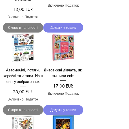
Включено Податок
Ціна
13,00 EUR
Включено Податок
Скоро в наявності
Додати у кошик
Автомобілі, потяги,
Дивовижні дівчата, які
кораблі та літаки. Наш
змінили світ
світ у зображеннях
Ціна
17,00 EUR
Ціна
25,00 EUR
Включено Податок
Включено Податок
Скоро в наявності
Додати у кошик