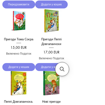
Передзамовити
Додати у кошик
Пригоди Тома Соєра
Пригоди Пеппі
Довгапанчохи
Ціна
15,00 EUR
Ціна
17,00 EUR
Включено Податок
Включено Податок
Додати у кошик
Додати у кошик
Пеппі Довгапанчоха.
Нові пригоди