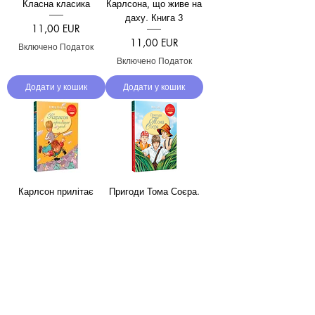
Класна класика
Карлсона, що живе на
даху. Книга 3
Ціна
11,00 EUR
Ціна
11,00 EUR
Включено Податок
Включено Податок
Додати у кошик
Додати у кошик
Карлсон прилітає
Пригоди Тома Соєра.
знов.Книга 2
Класна класика.
Кольорове видання
Ціна
11,00 EUR
Ціна
11,00 EUR
Включено Податок
Включено Податок
Додати у кошик
Додати у кошик