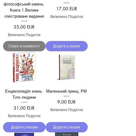
філософський камінь.
Ціна
17,00 EUR
Книга 1.Велике
ілюстроване видання
Включено Податок
Ціна
35,00 EUR
Включено Податок
Скоро в наявності
Додати у кошик
Енциклопедія знань.
Маленький принц. РМ
Тіло людини
Ціна
9,00 EUR
Ціна
31,00 EUR
Включено Податок
Включено Податок
Додати у кошик
Додати у кошик