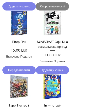
Додати у кошик
Скоро в наявності
Пітер Пен
MINECRAFT Офіційна
розмальовка пригод
Ціна
15,00 EUR
Ціна
11,00 EUR
Включено Податок
Включено Податок
Передзамовити
Додати у кошик
Гаррі Поттер і
Ти — історія